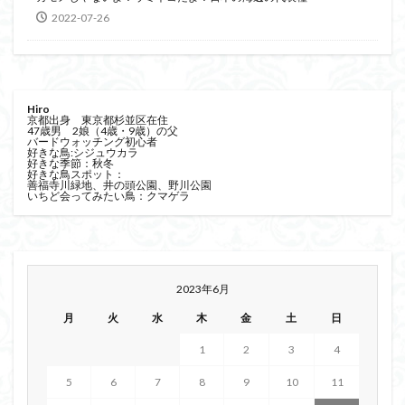
2022-07-26
Hiro
京都出身 東京都杉並区在住
47歳男 2娘（4歳・9歳）の父
バードウォッチング初心者
好きな鳥:シジュウカラ
好きな季節：秋冬
好きな鳥スポット：
善福寺川緑地、井の頭公園、野川公園
いちど会ってみたい鳥：クマゲラ
2023年6月
月
火
水
木
金
土
日
1
2
3
4
5
6
7
8
9
10
11