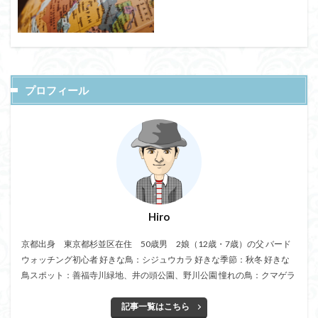
プロフィール
Hiro
京都出身 東京都杉並区在住 50歳男 2娘（12歳・7歳）の父 バード
ウォッチング初心者 好きな鳥：シジュウカラ 好きな季節：秋冬 好きな
鳥スポット：善福寺川緑地、井の頭公園、野川公園 憧れの鳥：クマゲラ
記事一覧はこちら