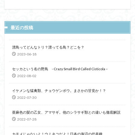
最近の投稿
漂鳥ってどんなトリ？漂ってる鳥？どこを？
2023-06-18
セッカという名の野鳥 - Crazy Small Bird Called Cisticola –
2022-08-02
イケメンな猛禽類、チョウゲンボウ。まさかの甘党か！？
2022-07-30
亜麻色の髪の乙女、アマサギ。他のシラサギ類との違いも徹底解説
2022-07-28
カモメじゃないよ！ウミネコだよ！日本の海辺の代表種