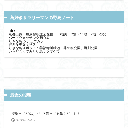
鳥好きサラリーマンの野鳥ノート
Hiro
京都出身 東京都杉並区在住 50歳男 2娘（12歳・7歳）の父
バードウォッチング初心者
好きな鳥:シジュウカラ
好きな季節：秋冬
好きな鳥スポット：善福寺川緑地、井の頭公園、野川公園
いちど会ってみたい鳥：クマゲラ
最近の投稿
漂鳥ってどんなトリ？漂ってる鳥？どこを？
2023-06-18