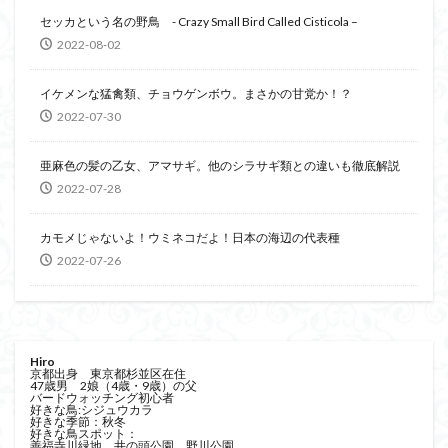
セッカという名の野鳥 - Crazy Small Bird Called Cisticola –
2022-08-02
イケメンな猛禽類、チョウゲンボウ。まさかの甘党か！？
2022-07-30
亜麻色の髪の乙女、アマサギ。他のシラサギ類との違いも徹底解説
2022-07-28
カモメじゃないよ！ウミネコだよ！日本の海辺の代表種
2022-07-26
Hiro
京都出身 東京都杉並区在住
47歳男 2娘（4歳・9歳）の父
バードウォッチング初心者
好きな鳥:シジュウカラ
好きな季節：秋冬
好きな鳥スポット：
善福寺川緑地、井の頭公園、野川公園