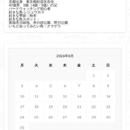
京都出身 東京都杉並区在住
47歳男 2娘（4歳・9歳）の父
バードウォッチング初心者
好きな鳥:シジュウカラ
好きな季節：秋冬
好きな鳥スポット：
善福寺川緑地、井の頭公園、野川公園
いちど会ってみたい鳥：クマゲラ
2026年8月
月
火
水
木
金
土
日
1
2
3
4
5
6
7
8
9
10
11
12
13
14
15
16
17
18
19
20
21
22
23
24
25
26
27
28
29
30
31