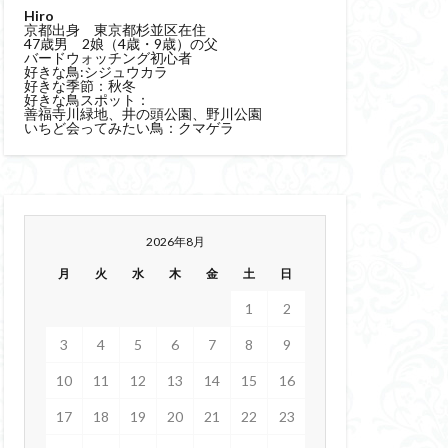
Hiro
京都出身 東京都杉並区在住
47歳男 2娘（4歳・9歳）の父
バードウォッチング初心者
好きな鳥:シジュウカラ
好きな季節：秋冬
好きな鳥スポット：
善福寺川緑地、井の頭公園、野川公園
いちど会ってみたい鳥：クマゲラ
2026年8月
月
火
水
木
金
土
日
1
2
3
4
5
6
7
8
9
10
11
12
13
14
15
16
17
18
19
20
21
22
23