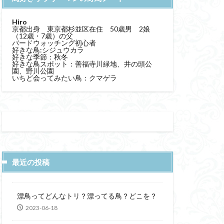
Hiro
京都出身 東京都杉並区在住 50歳男 2娘
（12歳・7歳）の父
バードウォッチング初心者
好きな鳥:シジュウカラ
好きな季節：秋冬
好きな鳥スポット：善福寺川緑地、井の頭公
園、野川公園
いちど会ってみたい鳥：クマゲラ
最近の投稿
漂鳥ってどんなトリ？漂ってる鳥？どこを？
2023-06-18