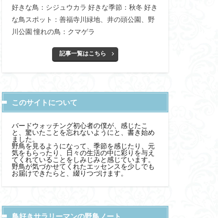
好きな鳥：シジュウカラ 好きな季節：秋冬 好き
な鳥スポット：善福寺川緑地、井の頭公園、野
川公園 憧れの鳥：クマゲラ
記事一覧はこちら
このサイトについて
バードウォッチング初心者の僕が、感じたこ
と、驚いたことを忘れないようにと、書き始め
ました。
野鳥を見るようになって、季節を感じたり、元
気をもらったり、日々の生活の中に彩りを与え
てくれていることをしみじみと感じています。
野鳥が気づかせてくれたエッセンスを少しでも
お届けできたらと、綴りつづけます。
鳥好きサラリーマンの野鳥ノート