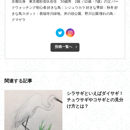
京都出身 東京都杉並区在住 50歳男 2娘（12歳・7歳）の父 バー
ドウォッチング初心者 好きな鳥：シジュウカラ 好きな季節：秋冬 好
きな鳥スポット：善福寺川緑地、井の頭公園、野川公園 憧れの鳥：
クマゲラ
投稿一覧へ
関連する記事
シラサギといえばダイサギ！
チュウサギやコサギとの見分
け方とは？