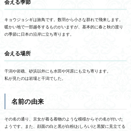
会える季節
キョウジョシギは旅鳥です。数羽から小さな群れで飛来します。
暖かい地で一部越冬するものがいますが、基本的に春と秋の渡り
の季節に日本の沿岸に立ち寄ります。
会える場所
干潟や岩礁、砂浜以外にも水田や河原にも立ち寄ります。
私が見たのは岩場と干潟でした。
名前の由来
その名の通り、京女が着る着物のような模様からその名が付いた
ようです。また、顔面の白と黒が白粉(おしろい)と黒髪に見立てる