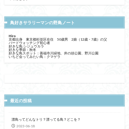
鳥好きサラリーマンの野鳥ノート
Hiro
京都出身 東京都杉並区在住 50歳男 2娘（12歳・7歳）の父
バードウォッチング初心者
好きな鳥:シジュウカラ
好きな季節：秋冬
好きな鳥スポット：善福寺川緑地、井の頭公園、野川公園
いちど会ってみたい鳥：クマゲラ
最近の投稿
漂鳥ってどんなトリ？漂ってる鳥？どこを？
2023-06-18