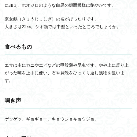
1.3
に加え、ホオジロのような白黒の顔面模様は艶やかです。
鳴き
声
京女鷸（きょうじょしぎ）の名がぴったりです。
1.4
大きさは22㎝。シギ類では中型といったところでしょうか。
会え
る季
節
食べるもの
1.5
会え
る場
エサは主にカニやエビなどの甲殻類や昆虫です。やや上に反り上
所
がった嘴を上手に使い、石や貝殻をひっくり返し獲物を狙いま
2
す。
名前
の由
来
鳴き声
3
まと
め
ゲッゲツ。ギョギョー。キョウジョキョウジョ。