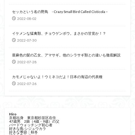
セッカという名の野鳥 - Crazy Small Bird Called Cisticola –
2022-08-02
イケメンな猛禽類、チョウゲンボウ。まさかの甘党か！？
2022-07-30
亜麻色の髪の乙女、アマサギ。他のシラサギ類との違いも徹底解説
2022-07-28
カモメじゃないよ！ウミネコだよ！日本の海辺の代表種
2022-07-26
Hiro
京都出身 東京都杉並区在住
47歳男 2娘（4歳・9歳）の父
バードウォッチング初心者
好きな鳥:シジュウカラ
好きな季節：秋冬