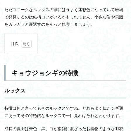
ただユニークなルックスの割にはうまく迷彩色になっていて岩場
で発見するのは結構コツがいるかもしれません。小さな岩や貝殻
をガラガラと裏返すのをそっと観察しましょう。
目次
1
キョ
ウジ
ョシ
キョウジョシギの特徴
ギの
特徴
1.1
ルックス
ルッ
クス
1.2
特徴は何と言ってもそのルックスですね。どれもよく似たシギ類
食べ
にあってその特徴的なルックスで一目見ればそれとわかります。
るも
の
成長の夏羽は朱色、黒、白が複雑に混ざったお着物のような羽衣