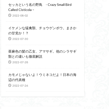
セッカという名の野鳥 - Crazy Small Bird
Called Cisticola –
2022-08-02
イケメンな猛禽類、チョウゲンボウ。まさか
の甘党か！？
2022-07-30
亜麻色の髪の乙女、アマサギ。他のシラサギ
類との違いも徹底解説
2022-07-28
カモメじゃないよ！ウミネコだよ！日本の海
辺の代表種
2022-07-26