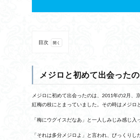
目次
1
メ
ジ
ロ
メジロと初めて出会ったの
と
初
め
メジロに初めて出会ったのは、2011年の2月
て
紅梅の枝にとまっていました。その時はメジロ
出
会
っ
「梅にウグイスだなあ」と一人しみじみ感じ入
た
の
「それは多分メジロよ」と言われ、びっくりし
は