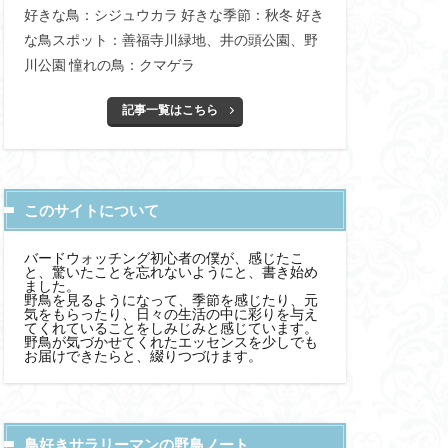
好きな鳥：シジュウカラ 好きな季節：秋冬 好き
な鳥スポット：善福寺川緑地、井の頭公園、野
川公園 憧れの鳥：クマゲラ
記事一覧はこちら
このサイトについて
バードウォッチング初心者の僕が、感じたこ
と、驚いたことを忘れないようにと、書き始め
ました。
野鳥を見るようになって、季節を感じたり、元
気をもらったり、日々の生活の中に彩りを与え
てくれていることをしみじみと感じています。
野鳥が気づかせてくれたエッセンスを少しでも
お届けできたらと、綴りつづけます。
鳥好きサラリーマンの野鳥ノート