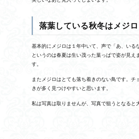
4
落
葉
落葉している秋冬はメジロ
し
て
い
基本的にメジロは１年中いて、声で「あ、いる
る
秋
というのは春夏は生い茂った葉っぱで姿が見え
冬
す。
は
メ
またメジロはとても落ち着きのない鳥です。チ
ジ
ロ
きが多く見つけやすいと思います。
を
見
私は写真は取りませんが、写真で狙うとなると
つ
け
や
す
い