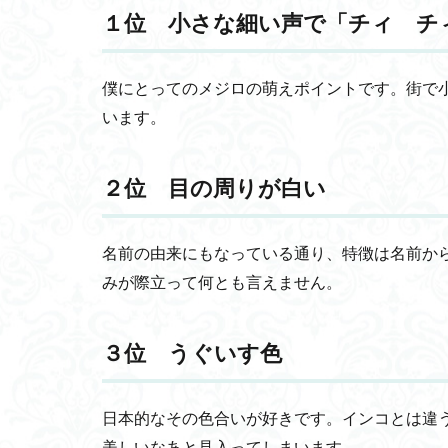
な細
１位 小さな細い声で「チィ チ
い声
で
「チ
僕にとってのメジロの萌えポイントです。街で
ィ
チ
います。
ィ」
3.2
２位 目の周りが白い
２
位
目の
周り
名前の由来にもなっている通り、特徴は名前か
が白
みが際立って何とも言えません。
い
3.3
３位 うぐいす色
３
位
うぐ
いす
日本的なその色合いが好きです。インコとは違
色
美しいなあと見入ってしまいます。