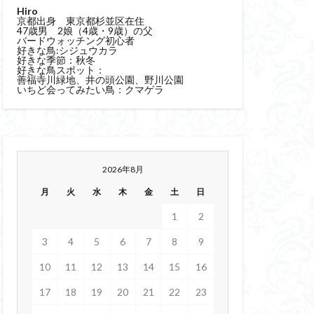
Hiro
京都出身 東京都杉並区在住
47歳男 2娘（4歳・9歳）の父
バードウォッチング初心者
好きな鳥:シジュウカラ
好きな季節：秋冬
好きな鳥スポット：
善福寺川緑地、井の頭公園、野川公園
いちど会ってみたい鳥：クマゲラ
2026年8月
月
火
水
木
金
土
日
1
2
3
4
5
6
7
8
9
10
11
12
13
14
15
16
17
18
19
20
21
22
23