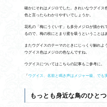
梅
確かにそれはメジロでした。きれいなウグイス
の
季
色と言ったらわかりやすいでしょうか。
節
の
花札の「梅にうぐいす」も多分メジロが描かれ
北
野
るので、梅の枝にとまり蜜を吸うということは
天
満
またウグイスのテーマのときにじっくり触れよ
宮
ウグイス色はメジロの色なんですね。
で
2
ウグイスについてはこちらの記事もご参考に。
もっ
とも
「
ウグイス、名前と鳴き声はメジャー級、でも
身近
な鳥
のひ
と
もっとも身近な鳥のひとつ
つ、
メジ
ロ