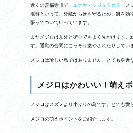
近くの善福寺川で、
エナガ
・
シジュウカラ
・メ
3
混群といって、外敵から身を守るため、餌を効
メジ
張ってついていっています。
ロは
かわ
い
またメジロは意外と街中でもよく見かけます。
い！
す。通勤の合間にこっそり癒やされたりしてい
萌え
ポイ
メジロは珍しい鳥ではありません。とても身近
ント
ラン
キン
グ
メジロはかわいい！萌えポ
１位
は鳴
き声
メジロはスズメより小ぶりの鳥です。とても愛
3.1
１
メジロの萌えポイントをご紹介します。
位
小さ