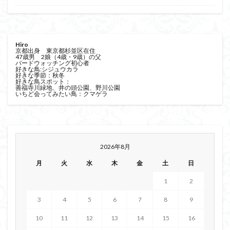
Hiro
京都出身 東京都杉並区在住
47歳男 2娘（4歳・9歳）の父
バードウォッチング初心者
好きな鳥:シジュウカラ
好きな季節：秋冬
好きな鳥スポット：
善福寺川緑地、井の頭公園、野川公園
いちど会ってみたい鳥：クマゲラ
2026年8月
月
火
水
木
金
土
日
1
2
3
4
5
6
7
8
9
10
11
12
13
14
15
16