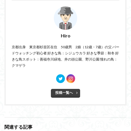
Hiro
京都出身 東京都杉並区在住 50歳男 2娘（12歳・7歳）の父 バー
ドウォッチング初心者 好きな鳥：シジュウカラ 好きな季節：秋冬 好
きな鳥スポット：善福寺川緑地、井の頭公園、野川公園 憧れの鳥：
クマゲラ
投稿一覧へ
関連する記事