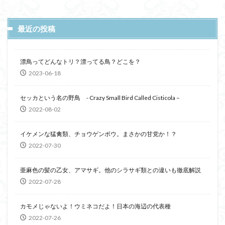
最近の投稿
漂鳥ってどんなトリ？漂ってる鳥？どこを？
2023-06-18
セッカという名の野鳥 - Crazy Small Bird Called Cisticola –
2022-08-02
イケメンな猛禽類、チョウゲンボウ。まさかの甘党か！？
2022-07-30
亜麻色の髪の乙女、アマサギ。他のシラサギ類との違いも徹底解説
2022-07-28
カモメじゃないよ！ウミネコだよ！日本の海辺の代表種
2022-07-26