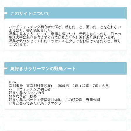
このサイトについて
バードウォッチング初心者の僕が、感じたこと、驚いたことを忘れない
ようにと、書き始めました。
野鳥を見るようになって、季節を感じたり、元気をもらったり、日々の
生活の中に彩りを与えてくれていることをしみじみと感じています。
野鳥が気づかせてくれたエッセンスを少しでもお届けできたらと、綴り
つづけます。
鳥好きサラリーマンの野鳥ノート
Hiro
京都出身 東京都杉並区在住 50歳男 2娘（12歳・7歳）の父
バードウォッチング初心者
好きな鳥:シジュウカラ
好きな季節：秋冬
好きな鳥スポット：善福寺川緑地、井の頭公園、野川公園
いちど会ってみたい鳥：クマゲラ