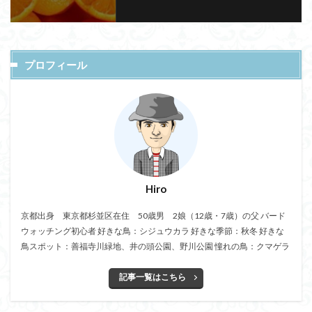
プロフィール
Hiro
京都出身 東京都杉並区在住 50歳男 2娘（12歳・7歳）の父 バード
ウォッチング初心者 好きな鳥：シジュウカラ 好きな季節：秋冬 好きな
鳥スポット：善福寺川緑地、井の頭公園、野川公園 憧れの鳥：クマゲラ
記事一覧はこちら