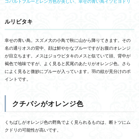
コバルトブルーとレンガ色が美しい、幸せの青い鳥イソヒヨドリ
4.1
見か
けた
ルリビタキ
場所
4.2
幸せの青い鳥。スズメ大の小鳥で秋に山から降りてきます。その
季節
名の通りオスの背中、顔は鮮やかなブルーですがお腹のオレンジ
4.3
が目立ちます。メスはジョウビタキのメスと似ていて頭、背中が
鳴き
声
褐色で地味ですが、よく見ると尻尾のあたりがオレンジ色。さら
によく見ると微妙にブルーが入っています。羽の紋が見分けのポ
4.4
大き
イントです。
さ
5
まと
クチバシがオレンジ色
め
くちばしがオレンジ色の野鳥でよく見られるものは、断トツにム
クドリの可能性が高いです。