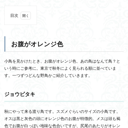
目次
1
お腹
がオ
レン
お腹がオレンジ色
ジ色
1.1
ジョ
小鳥を見かけたとき、お腹がオレンジ色、あの鳥はなんて鳥？と
ウビ
いう時にご参考に。東京で秋冬によく見られる順に並べていま
タキ
す。一つずつどんな野鳥かご紹介していきます。
1.2
ヤマ
ガラ
ジョウビタキ
1.3
アカ
ハラ
秋にやって来る渡り鳥です。スズメぐらいのサイズの小鳥です。
1.4
オスは黒と灰色の頭にオレンジ色のお腹が特徴的。メスは頭も褐
イソ
色でお腹が白っぽい地味な色合いですが、尻尾のあたりがオレン