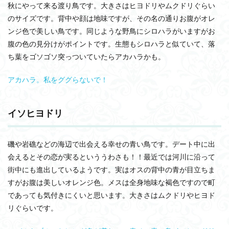
秋にやって来る渡り鳥です。大きさはヒヨドリやムクドリぐらい
ツグ
ミ
のサイズです。背中や顔は地味ですが、その名の通りお腹がオレ
ンジ色で美しい鳥です。同じような野鳥にシロハラがいますがお
3.2
アト
腹の色の見分けがポイントです。生態もシロハラと似ていて、落
リ
ち葉をゴソゴソ突っついていたらアカハラかも。
3.3
モズ
アカハラ。私をググらないで！
4
名前
イソヒヨドリ
を知
らな
い鳥
に出
磯や岩礁などの海辺で出会える幸せの青い鳥です。デート中に出
会っ
会えるとその恋が実るといううわさも！！最近では河川に沿って
た
街中にも進出しているようです。実はオスの背中の青が目立ちま
ら、
こん
すがお腹は美しいオレンジ色。メスは全身地味な褐色ですので町
な部
であっても気付きにくいと思います。大きさはムクドリやヒヨド
分を
チェ
リぐらいです。
ッ
ク！