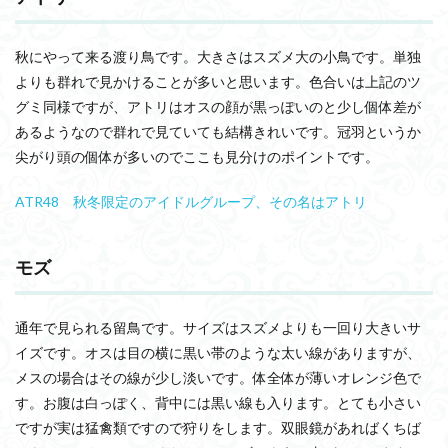
秋にやって来る渡り鳥です。大きさはスズメ大の小鳥です。単独
よりも群れで見かけることが多いと思います。色合いは上記のツ
グミ同様ですが、アトリはオスの顔が黒っぽいのと少し個体差が
あるようなので群れで見ていても結構きれいです。冠羽というか
尖がり頭の個体が多いのでここも見分けのポイントです。
ATR48 秋冬限定のアイドルグループ、その名はアトリ
モズ
通年で見られる留鳥です。サイズはスズメよりも一回り大きいサ
イズです。オスは目の横に黒い帯のような太い線がありますが、
メスの場合はその線が少し淡いです。体全体が薄いオレンジ色で
す。お腹は白っぽく、背中には黒い線も入ります。とても小さい
ですが実は猛禽類ですので狩りをします。双眼鏡があればくちば