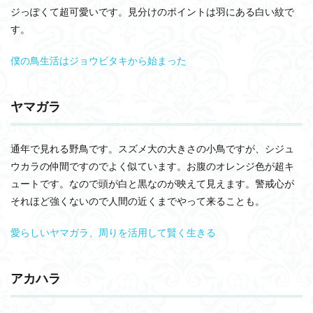
ヒヨ
ジっぽくて超可愛いです。見分けのポイントは羽にある白い紋で
ドリ
す。
1.5
ルリ
僕の鳥生活はジョウビタキから始まった
ビタ
キ
2
ヤマガラ
クチ
バシ
がオ
通年で見れる野鳥です。スズメ大の大きさの小鳥ですが、シジュ
レン
ジ色
ウカラの仲間ですのでよく似ています。お腹のオレンジ色が超キ
ュートです。なので頭が白と黒なのが映えて見えます。警戒心が
2.1
ムク
それほど強くないので人間の近くまでやって来ることも。
ドリ
愛らしいヤマガラ、周りを活用して賢く生きる
3
背中
がオ
レン
アカハラ
ジ色
3.1